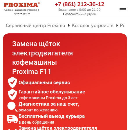
+7 (861) 212-36-12
Ежедневно с 9:00 до 21:00
Сервисный центр Proxima
в
Краснодаре
Позвонить
мне утром
Сервисный центр Proxima
Каталог устройств
Рем
Замена щёток
электродвигателя
кофемашины
Proxima F11
Официальный сервис
Гарантийное обслуживание
кофемашины Proxima до 3 лет
Диагностика за наш счет,
ремонт по желанию
Бесплатный выезд курьера
в день обращения
Замена щёток электродвигателя