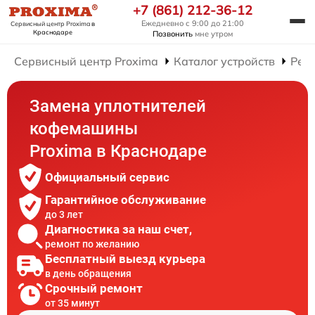
+7 (861) 212-36-12
Ежедневно с 9:00 до 21:00
Сервисный центр Proxima
в
Краснодаре
Позвонить
мне утром
Сервисный центр Proxima
Каталог устройств
Рем
Замена уплотнителей
кофемашины
Proxima в Краснодаре
Официальный сервис
Гарантийное обслуживание
до 3 лет
Диагностика за наш счет,
ремонт по желанию
Бесплатный выезд курьера
в день обращения
Срочный ремонт
от 35 минут