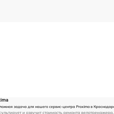
xima
ложная задача для нашего сервис-центра Proxima в Краснодаре
ультирует и озвучит стоимость ремонта велотренажера.